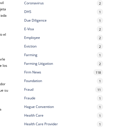
vil
Coronavirus
2
jeta
DHS
1
urada
Due Diligence
1
E-Visa
2
o el
Employee
2
Eviction
2
Farming
1
arle
Farming Litigation
2
e los
Firm News
118
Foundation
1
ador
Fraud
11
que su
Fraude
1
Hague Convention
1
a
Health Care
1
Health Care Provider
1