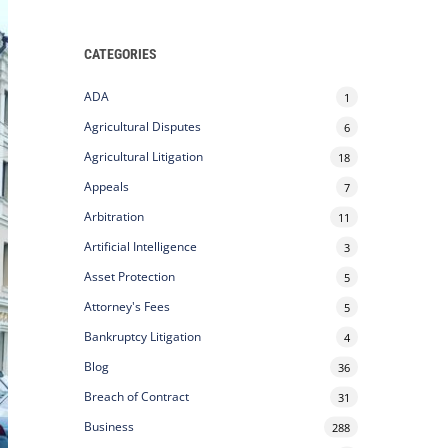
CATEGORIES
ADA
1
Agricultural Disputes
6
Agricultural Litigation
18
Appeals
7
Arbitration
11
Artificial Intelligence
3
Asset Protection
5
Attorney's Fees
5
Bankruptcy Litigation
4
Blog
36
Breach of Contract
31
Business
288