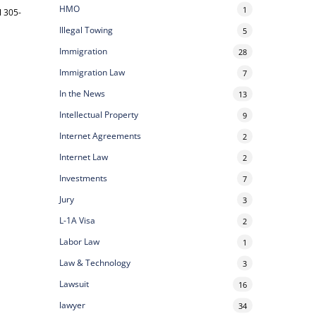
HMO
1
l 305-
Illegal Towing
5
Immigration
28
Immigration Law
7
In the News
13
Intellectual Property
9
Internet Agreements
2
Internet Law
2
Investments
7
Jury
3
L-1A Visa
2
Labor Law
1
Law & Technology
3
Lawsuit
16
lawyer
34