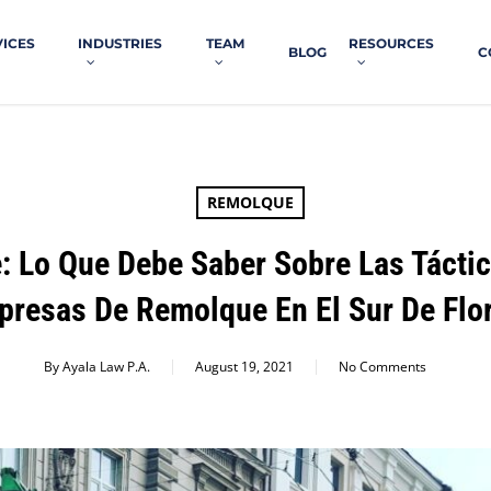
VICES
INDUSTRIES
TEAM
RESOURCES
BLOG
C
REMOLQUE
: Lo Que Debe Saber Sobre Las Tácti
resas De Remolque En El Sur De Flo
By
Ayala Law P.A.
August 19, 2021
No Comments