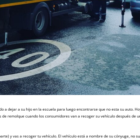
o a dejar a su hijo en la escuela para luego encontrarse que no esta su auto. Ho
as de remolque cuando los consumidores van a recoger su vehículo después de u
rte) y vas a recoger tu vehículo. El vehículo está a nombre de su cónyuge, no su