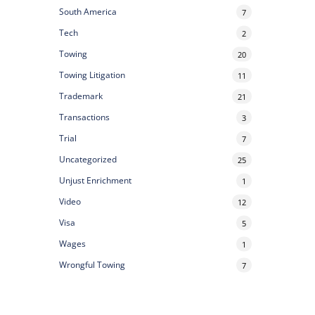
South America
7
Tech
2
Towing
20
Towing Litigation
11
Trademark
21
Transactions
3
Trial
7
Uncategorized
25
Unjust Enrichment
1
Video
12
Visa
5
Wages
1
Wrongful Towing
7