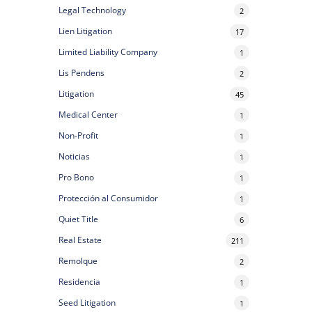
Legal Technology
2
Lien Litigation
17
Limited Liability Company
1
Lis Pendens
2
Litigation
45
Medical Center
1
Non-Profit
1
Noticias
1
Pro Bono
1
Protección al Consumidor
1
Quiet Title
6
Real Estate
211
Remolque
2
Residencia
1
Seed Litigation
1