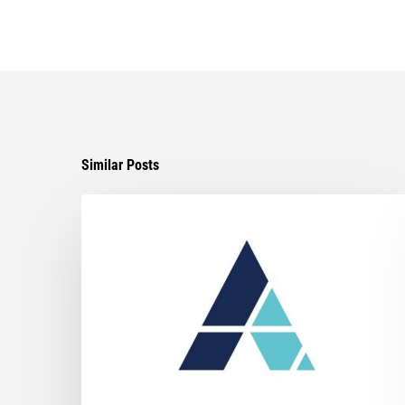
Similar Posts
The
Daily
Business
Review
Interviews
Ayala’s
Attorney
on
His
Path
to