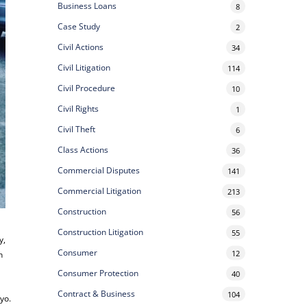
Business Loans
8
Case Study
2
Civil Actions
34
Civil Litigation
114
Civil Procedure
10
Civil Rights
1
Civil Theft
6
Class Actions
36
Commercial Disputes
141
Commercial Litigation
213
Construction
56
Construction Litigation
55
y,
Consumer
12
n
Consumer Protection
40
Contract & Business
104
yo.