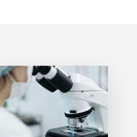
yala
les
edical
rademark
olation
awsuit
ederal
ourt