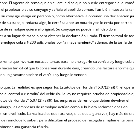
mbre. El agente de remolque en el lote le dice que no puede entregarle el automó
ue el propietario es su cónyuge y señala el apellido común. También muestra la tar
e su cónyuge venga en persona o, como alternativa, a obtener una declaración j
de su trabajo, redacta algo, lo certifica ante un notario y se lo envía por correo
e de remolque quiere el original. Su cónyuge no puede ir allí debido a
 a su lugar de trabajo para obtener la declaración jurada. El tiempo total de tod
 remolque cobra $ 200 adicionales por “almacenamiento” además de la tarifa de
de remolque inventan excusas tontas para no entregarle su vehículo y luego cobr
lo hacen tan difícil que lo conservan durante días, creando una factura enorme qu
 un gravamen sobre el vehículo y luego lo venden.
que. La realidad es que según los Estatutos de Florida 715.07(2)(a)(7), el oper
ne el control o custodia” del vehículo. La ley no requiere prueba de propiedad o 
tutos de Florida 715.07 (2) (a)(9), las empresas de remolque deben devolver el
 embargo, las empresas de remolque actúan como si hubiera reclamaciones en
ismo vehículo. La realidad es que rara vez, si es que alguna vez, hay más de un
 de remolque lo saben, pero dificultan el proceso de recogida simplemente para
 obtener una ganancia rápida.